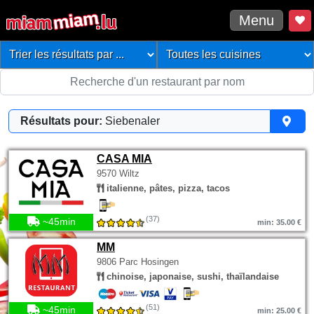
Menu
Résultats pour:
Siebenaler
CASA MIA
9570 Wiltz
italienne, pâtes, pizza, tacos
(37)
~45min
min: 35.00 €
MM
9806 Parc Hosingen
chinoise, japonaise, sushi, thaïlandaise
(51)
~45min
min: 25.00 €