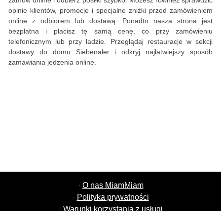
zamów online i odbierz posiłki szybko. Możesz również sprawdzić
opinie klientów, promocje i specjalne zniżki przed zamówieniem
online z odbiorem lub dostawą. Ponadto nasza strona jest
bezpłatna i płacisz tę samą cenę, co przy zamówieniu
telefonicznym lub przy ladzie. Przeglądaj restauracje w sekcji
dostawy do domu Siebenaler i odkryj najłatwiejszy sposób
zamawiania jedzenia online.
·
O nas MiamMiam
·
Polityka prywatności
·
Warunki korzystania z usługi
·
Oferty pracy MiamMiam