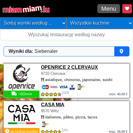
Menu
Wyniki dla:
Siebenaler
OPENRICE 2 CLERVAUX
9710 Clervaux
asiatique, chinoise, japonaise, sushi
(114)
~60min
min: 40.00 €
CASA MIA
9570 Wiltz
italienne, pâtes, pizza, tacos
(37)
przedsprzedaż
min: 35.00 €