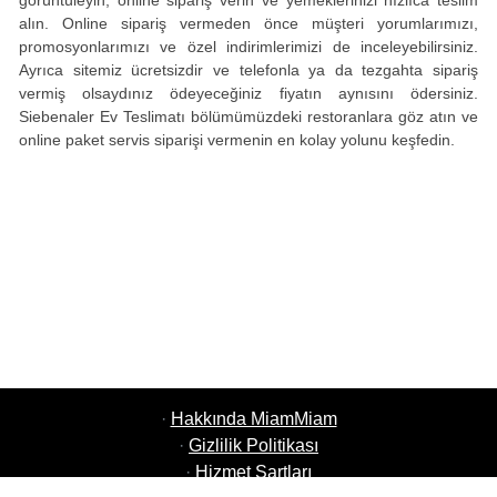
görüntüleyin, online sipariş verin ve yemeklerinizi hızlıca teslim
alın. Online sipariş vermeden önce müşteri yorumlarımızı,
promosyonlarımızı ve özel indirimlerimizi de inceleyebilirsiniz.
Ayrıca sitemiz ücretsizdir ve telefonla ya da tezgahta sipariş
vermiş olsaydınız ödeyeceğiniz fiyatın aynısını ödersiniz.
Siebenaler Ev Teslimatı bölümümüzdeki restoranlara göz atın ve
online paket servis siparişi vermenin en kolay yolunu keşfedin.
·
Hakkında MiamMiam
·
Gizlilik Politikası
·
Hizmet Şartları