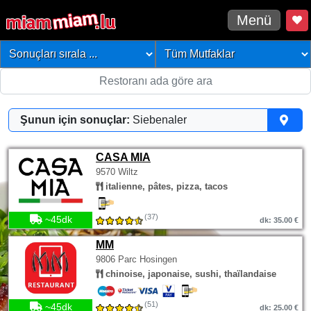
Menü
Şunun için sonuçlar:
Siebenaler
CASA MIA
9570 Wiltz
italienne, pâtes, pizza, tacos
(37)
~45dk
dk: 35.00 €
MM
9806 Parc Hosingen
chinoise, japonaise, sushi, thaïlandaise
(51)
~45dk
dk: 25.00 €