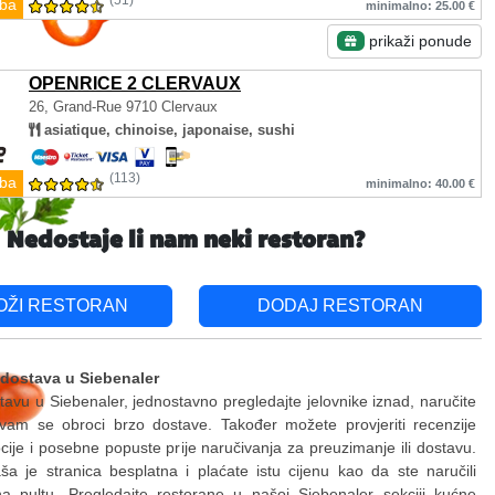
(51)
ba
minimalno: 25.00 €
prikaži ponude
OPENRICE 2 CLERVAUX
26, Grand-Rue
9710 Clervaux
asiatique, chinoise, japonaise, sushi
(113)
ba
minimalno: 40.00 €
Nedostaje li nam neki restoran?
OŽI RESTORAN
DODAJ RESTORAN
 dostava u Siebenaler
stavu u Siebenaler, jednostavno pregledajte jelovnike iznad, naručite
 vam se obroci brzo dostave. Također možete provjeriti recenzije
ije i posebne popuste prije naručivanja za preuzimanje ili dostavu.
a je stranica besplatna i plaćate istu cijenu kao da ste naručili
na pultu. Pregledajte restorane u našoj Siebenaler sekciji kućne