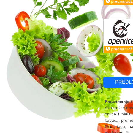
prednarudž
prednarudž
PREDL
Preuzimanje i
Ako tražite do
online i neka
kupaca, promoc
Osim toga, naš
telefonom ili 