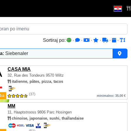
Sortiraj po:
·
·
·
·
·
·
a:
Siebenaler
CASA MIA
32, Rue des Tondeurs
9570 Wiltz
italienne, pâtes, pizza, tacos
(37)
ba
minimalno: 35.00 €
MM
11, Haaptstrooss
9806 Parc Hosingen
chinoise, japonaise, sushi, thaïlandaise