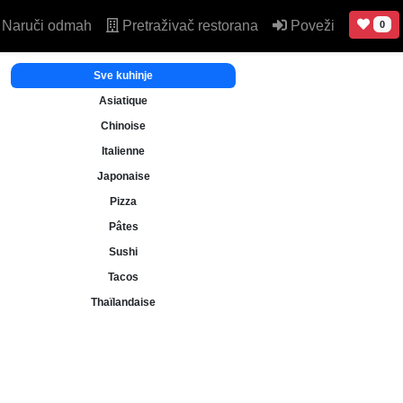
Naruči odmah
Pretraživač restorana
Poveži
0
Sve kuhinje
Asiatique
Chinoise
Italienne
Japonaise
Pizza
Pâtes
Sushi
Tacos
Thaïlandaise