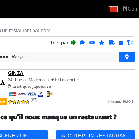
Com
Trier par:
·
·
·
·
·
·
pour:
Weyer
GINZA
34, Rue de Medernach
7619 Larochette
asiatique, japonaise
(87)
de
minimum: 30.00 €
-ce qu'il nous manque un restaurant ?
GGÉRER UN
AJOUTER UN RESTAURANT