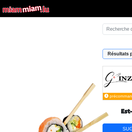
Résultats 
précomman
Est
SU