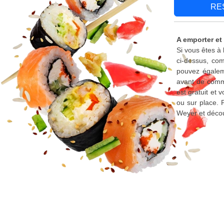
RE
A emporter et
Si vous êtes à
ci-dessus, com
pouvez égaleme
avant de comma
est gratuit et
ou sur place. 
Weyer et décou