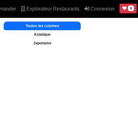
mander
Explorateur Restaurants
Connexion
0
Toutes les cuisines
Asiatique
Japonaise