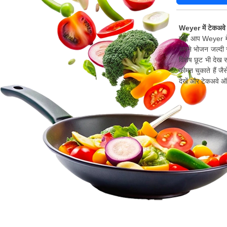
Weyer में टेकअवे
यदि आप Weyer में
अपने भोजन जल्दी स
विशेष छूट भी देख 
कीमत चुकाते हैं जै
देखें और टेकअवे 