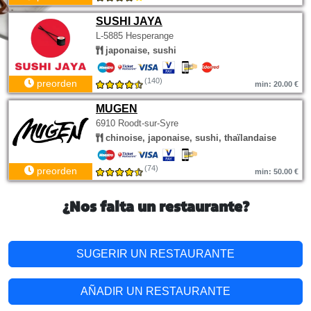
SUSHI JAYA
L-5885 Hesperange
japonaise, sushi
(140)
preorden
min: 20.00 €
MUGEN
6910 Roodt-sur-Syre
chinoise, japonaise, sushi, thaïlandaise
(74)
preorden
min: 50.00 €
¿Nos falta un restaurante?
SUGERIR UN RESTAURANTE
AÑADIR UN RESTAURANTE