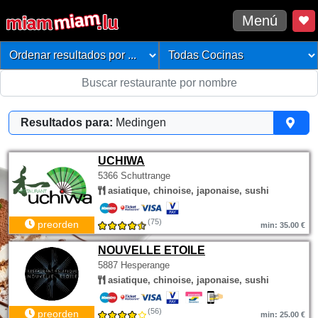
Menú
Resultados para:
Medingen
UCHIWA
5366 Schuttrange
asiatique, chinoise, japonaise, sushi
(75)
preorden
min: 35.00 €
NOUVELLE ETOILE
5887 Hesperange
asiatique, chinoise, japonaise, sushi
(56)
preorden
min: 25.00 €