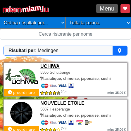
Menu
Risultati per:
Medingen
UCHIWA
5366 Schuttrange
asiatique, chinoise, japonaise, sushi
(75)
preordinare
min: 35.00 €
NOUVELLE ETOILE
5887 Hesperange
asiatique, chinoise, japonaise, sushi
(56)
preordinare
min: 25.00 €