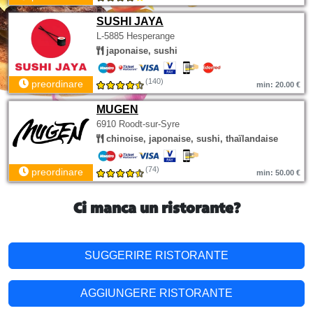
SUSHI JAYA
L-5885 Hesperange
japonaise, sushi
(140)
preordinare
min: 20.00 €
MUGEN
6910 Roodt-sur-Syre
chinoise, japonaise, sushi, thaïlandaise
(74)
preordinare
min: 50.00 €
Ci manca un ristorante?
SUGGERIRE RISTORANTE
AGGIUNGERE RISTORANTE