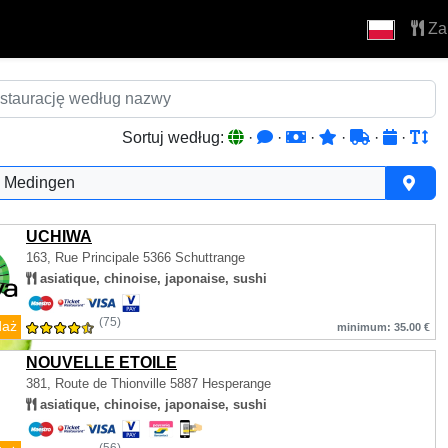
Za
Sortuj według:
·
·
·
·
·
·
Medingen
UCHIWA
163, Rue Principale
5366 Schuttrange
asiatique, chinoise, japonaise, sushi
(75)
daż
minimum: 35.00 €
NOUVELLE ETOILE
381, Route de Thionville
5887 Hesperange
asiatique, chinoise, japonaise, sushi