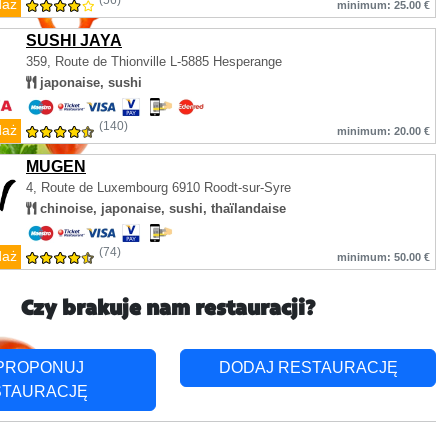
(56)
daż
minimum: 25.00 €
SUSHI JAYA
359, Route de Thionville
L-5885 Hesperange
japonaise, sushi
(140)
daż
minimum: 20.00 €
MUGEN
4, Route de Luxembourg
6910 Roodt-sur-Syre
chinoise, japonaise, sushi, thaïlandaise
(74)
daż
minimum: 50.00 €
Czy brakuje nam restauracji?
PROPONUJ
DODAJ RESTAURACJĘ
STAURACJĘ