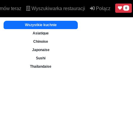
mów teraz
Wyszukiwarka restauracji
Połącz
0
Wszystkie kuchnie
Asiatique
Chinoise
Japonaise
Sushi
Thaïlandaise