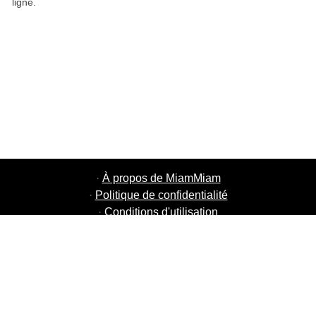
ligne.
·
À propos de MiamMiam
·
Politique de confidentialité
·
Conditions d'utilisation
·
MiamMiam Jobs
·
Ajouter votre restaurant
·
Parrainage d'amis
·
Liste de toutes les villes
·
Courier Portal