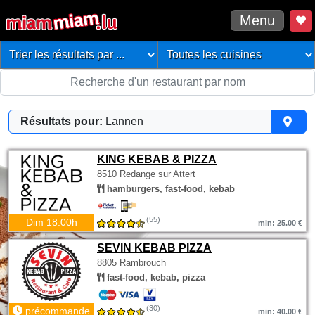
Menu
Résultats pour:
Lannen
KING KEBAB & PIZZA
8510 Redange sur Attert
hamburgers, fast-food, kebab
(55)
Dim 18:00h
min: 25.00 €
SEVIN KEBAB PIZZA
8805 Rambrouch
fast-food, kebab, pizza
(30)
précommande
min: 40.00 €