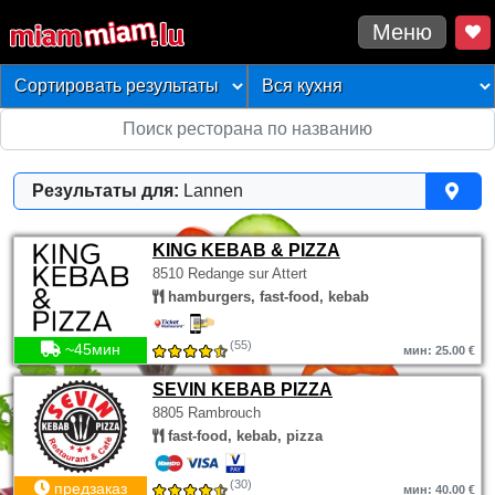
Меню
Результаты для:
Lannen
KING KEBAB & PIZZA
8510 Redange sur Attert
hamburgers, fast-food, kebab
(55)
~45мин
мин: 25.00 €
SEVIN KEBAB PIZZA
8805 Rambrouch
fast-food, kebab, pizza
(30)
предзаказ
мин: 40.00 €