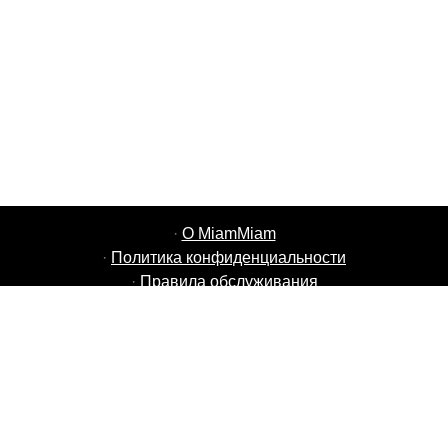
·
О MiamMiam
·
Политика конфиденциальности
·
Правила обслуживания
·
Вакансии MiamMiam
·
Добавить свой ресторан
·
Пригласить друзей
·
Список стран
·
Чат помощи