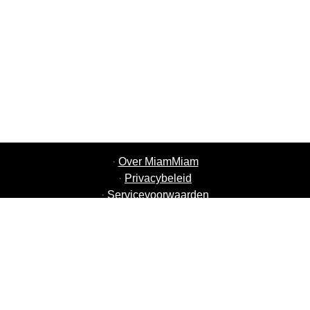
·
Over MiamMiam
·
Privacybeleid
·
Servicevoorwaarden
·
MiamMiam Vacatures
·
Voeg uw restaurant toe
·
Aanbeveling Vrienden
·
Lijst van alle steden
·
Helpchat