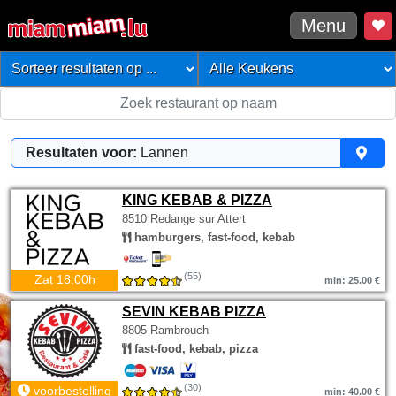
Menu
Resultaten voor:
Lannen
KING KEBAB & PIZZA
8510 Redange sur Attert
hamburgers, fast-food, kebab
(55)
Zat 18:00h
min: 25.00 €
SEVIN KEBAB PIZZA
8805 Rambrouch
fast-food, kebab, pizza
(30)
voorbestelling
min: 40.00 €