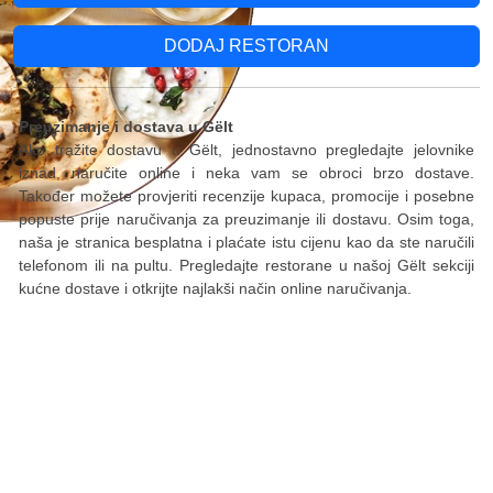
DODAJ RESTORAN
Preuzimanje i dostava u Gëlt
Ako tražite dostavu u Gëlt, jednostavno pregledajte jelovnike
iznad, naručite online i neka vam se obroci brzo dostave.
Također možete provjeriti recenzije kupaca, promocije i posebne
popuste prije naručivanja za preuzimanje ili dostavu. Osim toga,
naša je stranica besplatna i plaćate istu cijenu kao da ste naručili
telefonom ili na pultu. Pregledajte restorane u našoj Gëlt sekciji
kućne dostave i otkrijte najlakši način online naručivanja.