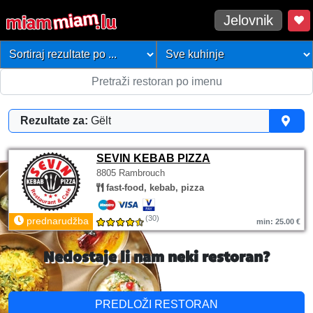
Jelovnik
Rezultate za:
Gëlt
SEVIN KEBAB PIZZA
8805 Rambrouch
fast-food, kebab, pizza
(30)
prednarudžba
min: 25.00 €
Nedostaje li nam neki restoran?
PREDLOŽI RESTORAN