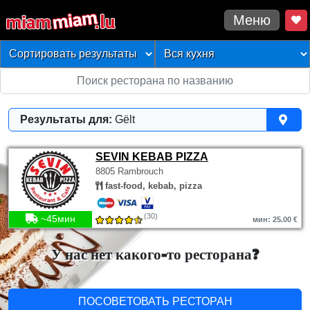
Меню
Результаты для:
Gëlt
SEVIN KEBAB PIZZA
8805 Rambrouch
fast-food, kebab, pizza
(30)
~45мин
мин: 25.00 €
У нас нет какого-то ресторана?
ПОСОВЕТОВАТЬ РЕСТОРАН