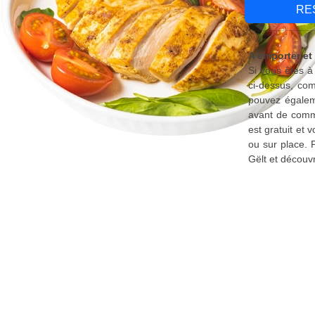
RE
A emporter et 
Si vous êtes à
ci-dessus, com
pouvez égaleme
avant de comma
est gratuit et
ou sur place. 
Gëlt et découv