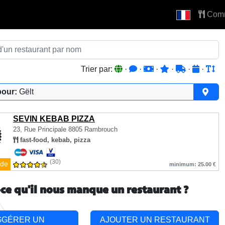
Com
Trier par:
·
·
·
·
·
·
pour:
Gëlt
SEVIN KEBAB PIZZA
23, Rue Principale
8805 Rambrouch
fast-food, kebab, pizza
(30)
de
minimum: 25.00 €
-ce qu'il nous manque un restaurant ?
GGÉRER UN
AJOUTER UN RESTAURANT