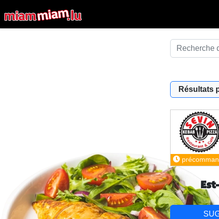
Résultats 
précomman
Est
SU