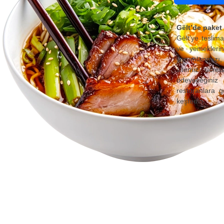
Gëlt’de paket 
Gëlt’ye teslima
ve yemeklerin
yorumlarımızı, 
sitemiz ücret
ödeyeceğiniz 
restoranlara g
keşfedin.