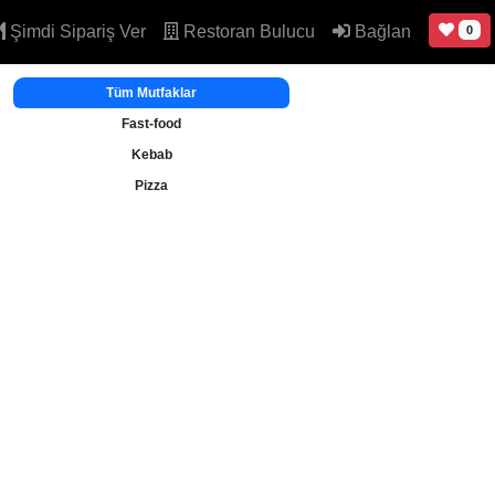
Şimdi Sipariş Ver
Restoran Bulucu
Bağlan
0
Tüm Mutfaklar
Fast-food
Kebab
Pizza