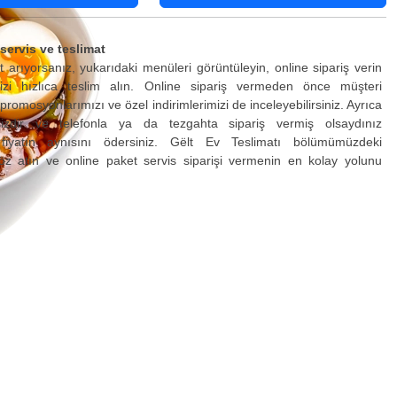
servis ve teslimat
t arıyorsanız, yukarıdaki menüleri görüntüleyin, online sipariş verin
izi hızlıca teslim alın. Online sipariş vermeden önce müşteri
promosyonlarımızı ve özel indirimlerimizi de inceleyebilirsiniz. Ayrıca
sizdir ve telefonla ya da tezgahta sipariş vermiş olsaydınız
fiyatın aynısını ödersiniz. Gëlt Ev Teslimatı bölümümüzdeki
öz atın ve online paket servis siparişi vermenin en kolay yolunu