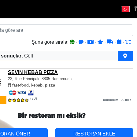
Şuna göre sırala:
·
·
·
·
·
·
 sonuçlar:
Gëlt
SEVIN KEBAB PIZZA
23, Rue Principale
8805 Rambrouch
fast-food, kebab, pizza
(30)
ş
minimum: 25.00 €
Bir restoran mı eksik?
TORAN ÖNER
RESTORAN EKLE