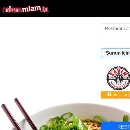
Şunun için
ön sipari
RES