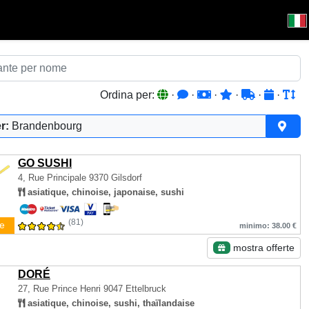
Ordina per:
·
·
·
·
·
·
r:
Brandenbourg
GO SUSHI
4, Rue Principale
9370 Gilsdorf
asiatique, chinoise, japonaise, sushi
(81)
e
minimo: 38.00 €
mostra offerte
DORÉ
27, Rue Prince Henri
9047 Ettelbruck
asiatique, chinoise, sushi, thaïlandaise