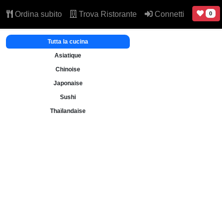
Ordina subito
Trova Ristorante
Connetti
0
Tutta la cucina
Asiatique
Chinoise
Japonaise
Sushi
Thaïlandaise