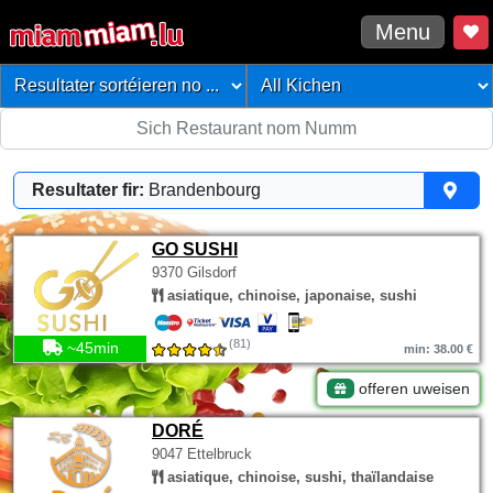
Menu
Resultater fir:
Brandenbourg
GO SUSHI
9370 Gilsdorf
asiatique, chinoise, japonaise, sushi
(81)
~45min
min: 38.00 €
offeren uweisen
DORÉ
9047 Ettelbruck
asiatique, chinoise, sushi, thaïlandaise