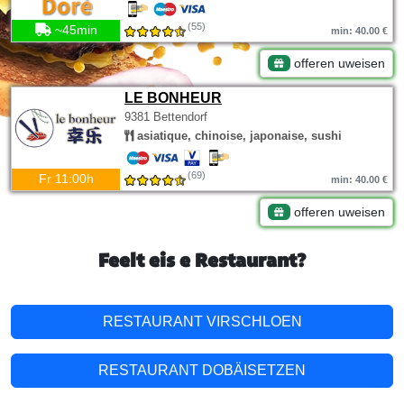
(55)
~45min
min: 40.00 €
offeren uweisen
LE BONHEUR
9381 Bettendorf
asiatique, chinoise, japonaise, sushi
(69)
Fr 11:00h
min: 40.00 €
offeren uweisen
Feelt eis e Restaurant?
RESTAURANT VIRSCHLOEN
RESTAURANT DOBÄISETZEN