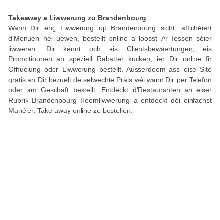
Takeaway a Liwwerung zu Brandenbourg
Wann Dir eng Liwwerung op Brandenbourg sicht, affichéiert
d’Menuen hei uewen, bestellt online a loosst Är Iessen séier
liwweren. Dir kënnt och eis Clientsbewäertungen, eis
Promotiounen an speziell Rabatter kucken, ier Dir online fir
Ofhuelung oder Liwwerung bestellt. Ausserdeem ass eise Site
gratis an Dir bezuelt de selwechte Präis wéi wann Dir per Telefon
oder am Geschäft bestellt. Entdeckt d’Restauranten an eiser
Rubrik Brandenbourg Heemliwwerung a entdeckt déi einfachst
Manéier, Take-away online ze bestellen.