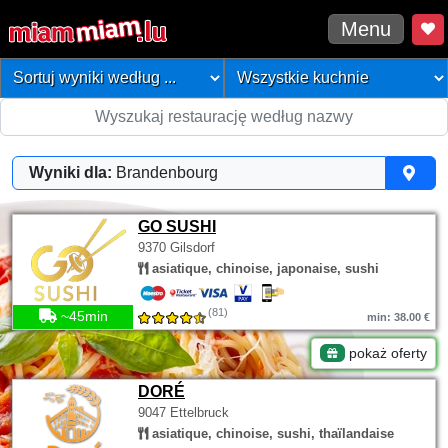
Menu
Wyniki dla:
Brandenbourg
GO SUSHI
9370 Gilsdorf
asiatique, chinoise, japonaise, sushi
(81)
~45min
min: 38.00 €
pokaż oferty
DORÉ
9047 Ettelbruck
asiatique, chinoise, sushi, thaïlandaise