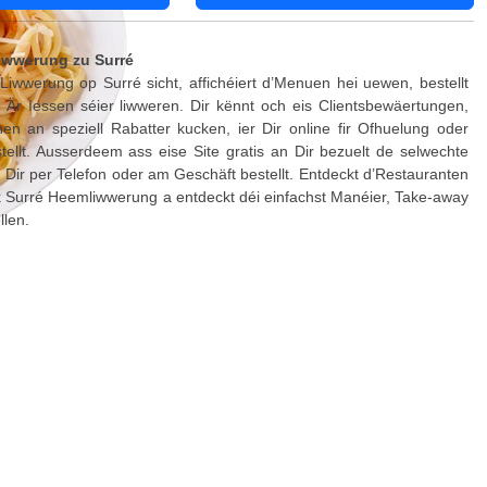
iwwerung zu Surré
iwwerung op Surré sicht, affichéiert d’Menuen hei uewen, bestellt
t Är Iessen séier liwweren. Dir kënnt och eis Clientsbewäertungen,
en an speziell Rabatter kucken, ier Dir online fir Ofhuelung oder
ellt. Ausserdeem ass eise Site gratis an Dir bezuelt de selwechte
 Dir per Telefon oder am Geschäft bestellt. Entdeckt d’Restauranten
k Surré Heemliwwerung a entdeckt déi einfachst Manéier, Take-away
llen.