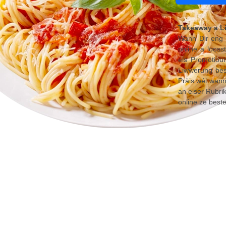
Takeaway a L
Wann Dir eng L
online a looss
eis Promotioun
Liwwerung best
Präis wéi wann
an eiser Rubri
online ze beste