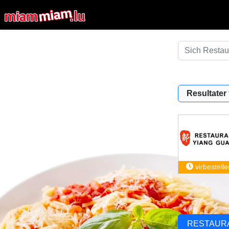
Resultater f
virbestelle
RESTAUR