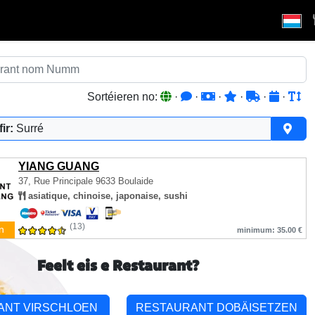
Sortéieren no:
·
·
·
·
·
·
ir:
Surré
YIANG GUANG
37, Rue Principale
9633 Boulaide
asiatique, chinoise, japonaise, sushi
(13)
n
minimum: 35.00 €
Feelt eis e Restaurant?
ANT VIRSCHLOEN
RESTAURANT DOBÄISETZEN