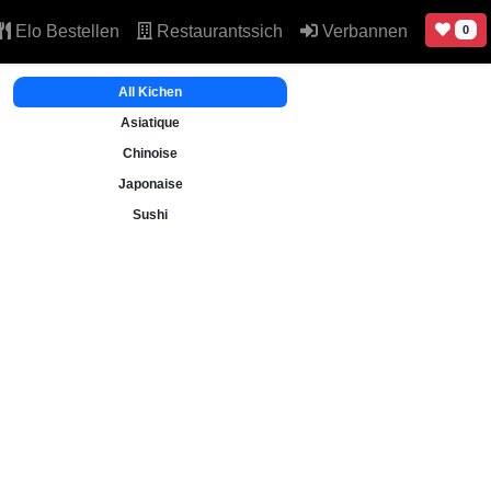
Elo Bestellen
Restaurantssich
Verbannen
0
All Kichen
Asiatique
Chinoise
Japonaise
Sushi