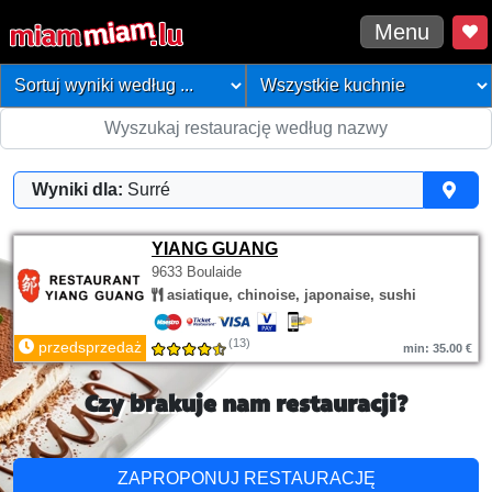
Menu
Wyniki dla:
Surré
YIANG GUANG
9633 Boulaide
asiatique, chinoise, japonaise, sushi
(13)
przedsprzedaż
min: 35.00 €
Czy brakuje nam restauracji?
ZAPROPONUJ RESTAURACJĘ