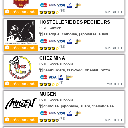
(35)
précommande
min: 40.00 €
HOSTELLERIE DES PECHEURS
5570 Remich
asiatique, chinoise, japonaise, sushi
(52)
précommande
min: 40.00 €
CHEZ MINA
6910 Roodt-sur-Syre
hamburgers, fast-food, oriental, pizza
(6)
précommande
min: 0.00 €
MUGEN
6910 Roodt-sur-Syre
chinoise, japonaise, sushi, thaïlandaise
(74)
précommande
min: 50.00 €