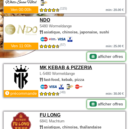
(115)
Ven 00:00h
min: 20.00 €
NDO
5480 Wormeldange
asiatique, chinoise, japonaise, sushi
(57)
Ven 11:00h
min: 25.00 €
afficher offres
MK KEBAB & PIZZERIA
L-5480 Wormeldange
fast-food, kebab, pizza
(49)
précommande
min: 30.00 €
afficher offres
FU LONG
6841 Machtum
asiatique, chinoise, thaïlandaise