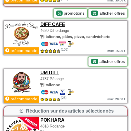
précommande
min: 35.00 €
promotions
afficher offres
DIFF CAFE
4620 Differdange
italienne, pâtes, pizza, sandwicherie
(105)
précommande
min: 15.00 €
afficher offres
UM DILL
4737 Pétange
italienne
(26)
précommande
min: 20.00 €
Réduction sur des articles sélectionnés
POKHARA
4818 Rodange