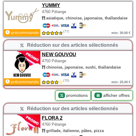
YUMMY
4760 Pétange
asiatique, chinoise, japonaise, thaïlandaise
(77)
précommande
min: 30.00 €
Réduction sur des articles sélectionnés
NEW GOUVOU
4750 Pétange
chinoise, japonaise, sushi, thaïlandaise
(70)
précommande
min: 25.00 €
promotions
afficher offres
Réduction sur des articles sélectionnés
FLORA 2
4760 Pétange
grillade, italienne, pâtes, pizza