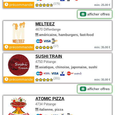
(175)
précommande
min: 25.00 €
afficher offres
MELTEEZ
4670 Differdange
américaine, hamburgers, fast-food
(17)
précommande
min: 35.00 €
SUSHI TRAIN
4750 Pétange
asiatique, chinoise, japonaise, sushi
(201)
précommande
min: 35.00 €
afficher offres
ATOMIC PIZZA
4734 Pétange
italienne, pizza