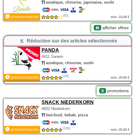
asiatique, chinoise, japonaise, sushi
(92)
précommande
min: 15.00 €
afficher offres
Réduction sur des articles sélectionnés
PANDA
4411 Sanem
asiatique, chinoise, sushi
(28)
précommande
min: 20.00 €
promotions
SNACK NIEDERKORN
4602 Niederkorn
fast-food, kebab, pizza
(106)
précommande
min: 25.00 €