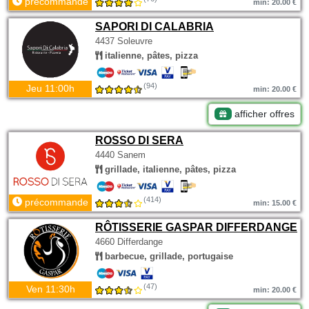
précommande
min: 20.00 €
SAPORI DI CALABRIA
4437 Soleuvre
italienne, pâtes, pizza
(94)
Jeu 11:00h
min: 20.00 €
afficher offres
ROSSO DI SERA
4440 Sanem
grillade, italienne, pâtes, pizza
(414)
précommande
min: 15.00 €
RÔTISSERIE GASPAR DIFFERDANGE
4660 Differdange
barbecue, grillade, portugaise
(47)
Ven 11:30h
min: 20.00 €