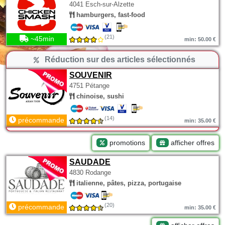
4041 Esch-sur-Alzette
hamburgers, fast-food
(21)
~45min
min: 50.00 €
Réduction sur des articles sélectionnés
SOUVENIR
4751 Pétange
chinoise, sushi
(14)
précommande
min: 35.00 €
promotions
afficher offres
SAUDADE
4830 Rodange
italienne, pâtes, pizza, portugaise
(20)
précommande
min: 35.00 €