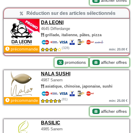
afficher offres
Réduction sur des articles sélectionnés
DA LEONI
4645 Differdange
grillade, italienne, pâtes, pizza
(328)
précommande
min: 20.00 €
promotions
afficher offres
NALA SUSHI
4987 Sanem
asiatique, chinoise, japonaise, sushi
(81)
précommande
min: 25.00 €
afficher offres
BASILIC
4985 Sanem