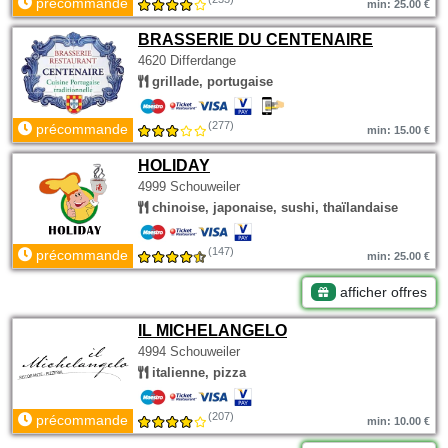
précommande
min: 25.00 €
BRASSERIE DU CENTENAIRE
4620 Differdange
grillade, portugaise
(277)
précommande
min: 15.00 €
HOLIDAY
4999 Schouweiler
chinoise, japonaise, sushi, thaïlandaise
(147)
précommande
min: 25.00 €
afficher offres
IL MICHELANGELO
4994 Schouweiler
italienne, pizza
(207)
précommande
min: 10.00 €