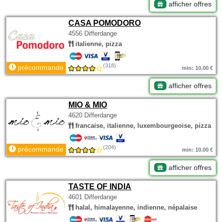
afficher offres
CASA POMODORO
4556 Differdange
italienne, pizza
(318)
précommande
min: 10.00 €
afficher offres
MIO & MIO
4620 Differdange
francaise, italienne, luxembourgeoise, pizza
(204)
précommande
min: 10.00 €
afficher offres
TASTE OF INDIA
4601 Differdange
halal, himalayenne, indienne, népalaise