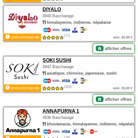
DIYALO
4940 Bascharage
himalayenne, indienne, népalaise
(77)
précommande
min: 20.00 €
afficher offres
SOKI SUSHI
4942 Bascharage
asiatique, chinoise, japonaise, sushi
(115)
précommande
min: 25.00 €
afficher offres
ANNAPURNA 1
4936 Bascharage
bhoutanaise, himalayenne, indienne, népalaise
(76)