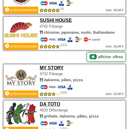
(9)
précommande
min: 30.00 €
SUSHI HOUSE
4742 Pétange
chinoise, japonaise, sushi, thaïlandaise
(161)
précommande
min: 35.00 €
afficher offres
MY STORY
4732 Pétange
italienne, pâtes, pizza
(325)
précommande
min: 10.00 €
DA TOTO
4620 Differdange
grillade, italienne, pâtes, pizza
(233)