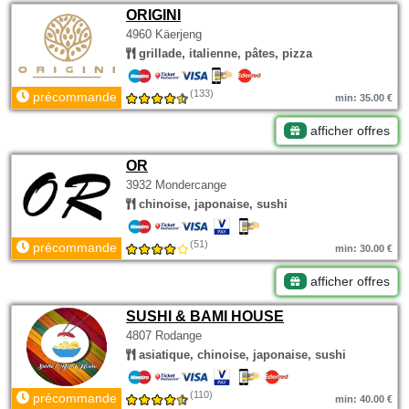
ORIGINI
4960 Käerjeng
grillade, italienne, pâtes, pizza
(133)
précommande
min: 35.00 €
afficher offres
OR
3932 Mondercange
chinoise, japonaise, sushi
(51)
précommande
min: 30.00 €
afficher offres
SUSHI & BAMI HOUSE
4807 Rodange
asiatique, chinoise, japonaise, sushi
(110)
précommande
min: 40.00 €