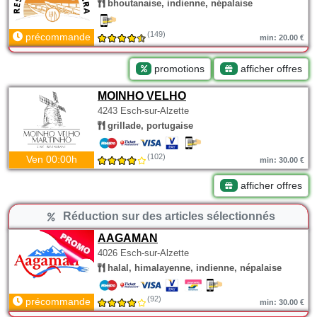
bhoutanaise, indienne, népalaise
(149)
précommande
min: 20.00 €
promotions
afficher offres
MOINHO VELHO
4243 Esch-sur-Alzette
grillade, portugaise
(102)
Ven 00:00h
min: 30.00 €
afficher offres
Réduction sur des articles sélectionnés
AAGAMAN
4026 Esch-sur-Alzette
halal, himalayenne, indienne, népalaise
(92)
précommande
min: 30.00 €