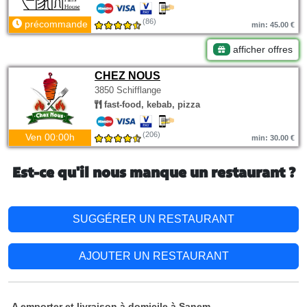
(86)
précommande
min: 45.00 €
afficher offres
CHEZ NOUS
3850 Schifflange
fast-food, kebab, pizza
(206)
Ven 00:00h
min: 30.00 €
Est-ce qu'il nous manque un restaurant ?
SUGGÉRER UN RESTAURANT
AJOUTER UN RESTAURANT
A emporter et livraison à domicile à Sanem