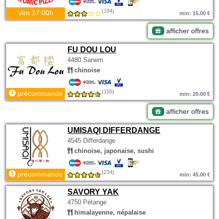
(194)
Ven 17:00h
min: 15.00 €
afficher offres
FU DOU LOU
4480 Sanem
chinoise
(155)
précommande
min: 20.00 €
afficher offres
UMISAQI DIFFERDANGE
4545 Differdange
chinoise, japonaise, sushi
(234)
précommande
min: 45.00 €
SAVORY YAK
4750 Pétange
himalayenne, népalaise