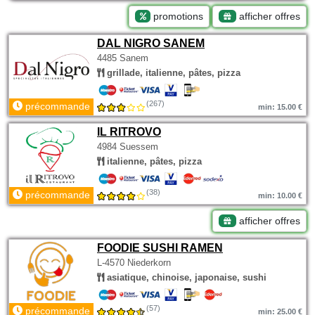
promotions
afficher offres
DAL NIGRO SANEM
4485 Sanem
grillade, italienne, pâtes, pizza
(267)
précommande
min: 15.00 €
IL RITROVO
4984 Suessem
italienne, pâtes, pizza
(38)
précommande
min: 10.00 €
afficher offres
FOODIE SUSHI RAMEN
L-4570 Niederkorn
asiatique, chinoise, japonaise, sushi
(57)
précommande
min: 25.00 €