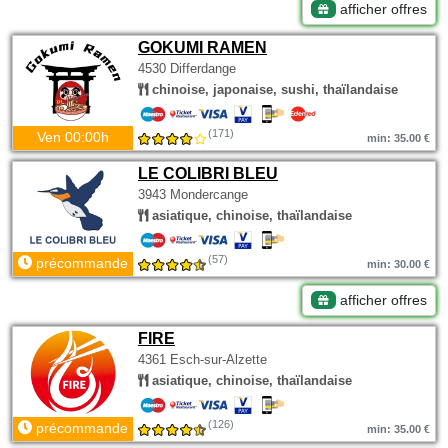
afficher offres
GOKUMI RAMEN
4530 Differdange
chinoise, japonaise, sushi, thaïlandaise
(171)
Ven 00:00h
min: 35.00 €
LE COLIBRI BLEU
3943 Mondercange
asiatique, chinoise, thaïlandaise
(57)
précommande
min: 30.00 €
afficher offres
FIRE
4361 Esch-sur-Alzette
asiatique, chinoise, thaïlandaise
(126)
précommande
min: 35.00 €