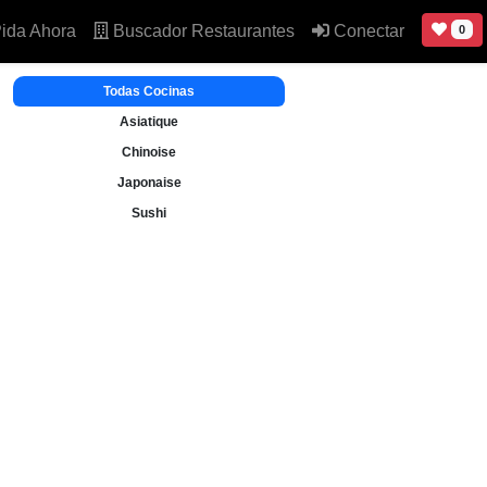
ida Ahora
Buscador Restaurantes
Conectar
0
Todas Cocinas
Asiatique
Chinoise
Japonaise
Sushi