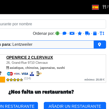
P
Ordenar por:
·
·
·
·
·
·
 para:
Lentzweiler
OPENRICE 2 CLERVAUX
26, Grand-Rue
9710 Clervaux
asiatique, chinoise, japonaise, sushi
(114)
mínimo: 20.00 €
¿Nos falta un restaurante?
UN RESTAURANTE
AÑADIR UN RESTAURANTE