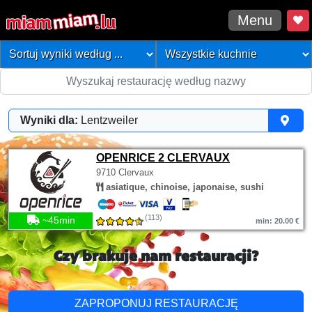
Menu
Wyniki dla:
Lentzweiler
OPENRICE 2 CLERVAUX
9710 Clervaux
asiatique, chinoise, japonaise, sushi
(113)
~45min
min: 20.00 €
Czy brakuje nam restauracji?
ZAPROPONUJ RESTAURACJĘ