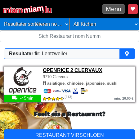
Menu
Resultater fir:
Lentzweiler
OPENRICE 2 CLERVAUX
9710 Clervaux
asiatique, chinoise, japonaise, sushi
(113)
~45min
min: 20.00 €
Feelt eis e Restaurant?
RESTAURANT VIRSCHLOEN