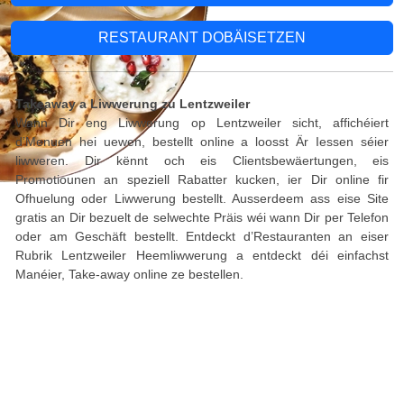
RESTAURANT DOBÄISETZEN
Takeaway a Liwwerung zu Lentzweiler
Wann Dir eng Liwwerung op Lentzweiler sicht, affichéiert
d’Menuen hei uewen, bestellt online a loosst Är Iessen séier
liwweren. Dir kënnt och eis Clientsbewäertungen, eis
Promotiounen an speziell Rabatter kucken, ier Dir online fir
Ofhuelung oder Liwwerung bestellt. Ausserdeem ass eise Site
gratis an Dir bezuelt de selwechte Präis wéi wann Dir per Telefon
oder am Geschäft bestellt. Entdeckt d’Restauranten an eiser
Rubrik Lentzweiler Heemliwwerung a entdeckt déi einfachst
Manéier, Take-away online ze bestellen.