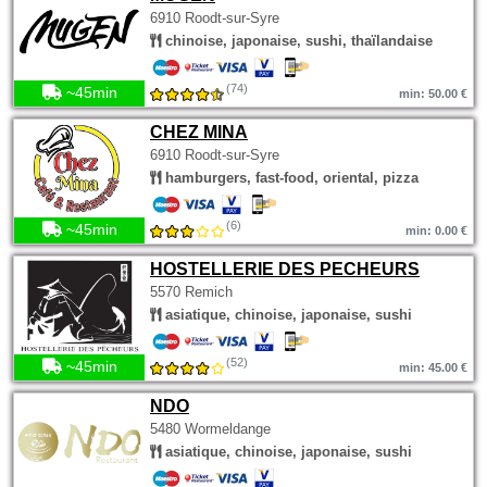
6910 Roodt-sur-Syre
chinoise, japonaise, sushi, thaïlandaise
(74)
~45min
min: 50.00 €
CHEZ MINA
6910 Roodt-sur-Syre
hamburgers, fast-food, oriental, pizza
(6)
~45min
min: 0.00 €
HOSTELLERIE DES PECHEURS
5570 Remich
asiatique, chinoise, japonaise, sushi
(52)
~45min
min: 45.00 €
NDO
5480 Wormeldange
asiatique, chinoise, japonaise, sushi