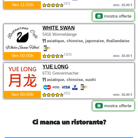
(57)
Ven 11:00h
min: 25.00 €
mostra offerte
WHITE SWAN
5416 Wormeldange
asiatique, chinoise, japonaise, thaïlandaise
(115)
Ven 00:00h
min: 30.00 €
YUE LONG
6731 Grevenmacher
asiatique, chinoise, sushi
(61)
Ven 00:00h
min: 35.00 €
mostra offerte
Ci manca un ristorante?