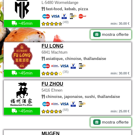
L-5480 Wormeldange
fast-food, kebab, pizza
(49)
~45min
min: 30.00 €
mostra offerte
FU LONG
6841 Machtum
asiatique, chinoise, thaïlandaise
(35)
~45min
min: 30.00 €
FU ZHOU
5416 Ehnen
chinoise, japonaise, sushi, thaïlandaise
(68)
~45min
min: 25.00 €
mostra offerte
MUGEN