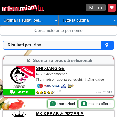
Menu
Risultati per:
Ahn
Sconto su prodotti selezionati
SHI XIANG GE
6750 Grevenmacher
chinoise, japonaise, sushi, thaïlandaise
(104)
~45min
min: 35.00 €
promozioni
mostra offerte
MK KEBAB & PIZZERIA