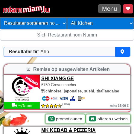
Menu
Resultater fir:
Ahn
Remise op ausgewielten Artikelen
SHI XIANG GE
6750 Grevenmacher
chinoise, japonaise, sushi, thaïlandaise
(104)
~75min
min: 35.00 €
promotiounen
offeren uweisen
MK KEBAB & PIZZERIA