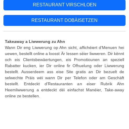
RESTAURANT VIRSCHLOEN
RESTAURANT DOBÄISETZEN
Takeaway a Liwwerung zu Ahn
Wann Dir eng Liwwerung op Ahn sicht, affichéiert d’Menuen hei
uewen, bestellt online a loosst Är Iessen séier liwweren. Dir kënnt
och eis Clientsbewäertungen, eis Promotiounen an speziell
Rabatter kucken, ier Dir online fir Ofhuelung oder Liwwerung
bestellt. Ausserdeem ass eise Site gratis an Dir bezuelt de
selwechte Präis wéi wann Dir per Telefon oder am Geschäft
bestellt. Entdeckt d’Restauranten an eiser Rubrik Ahn
Heemliwwerung a entdeckt déi einfachst Manéier, Take-away
online ze bestellen.