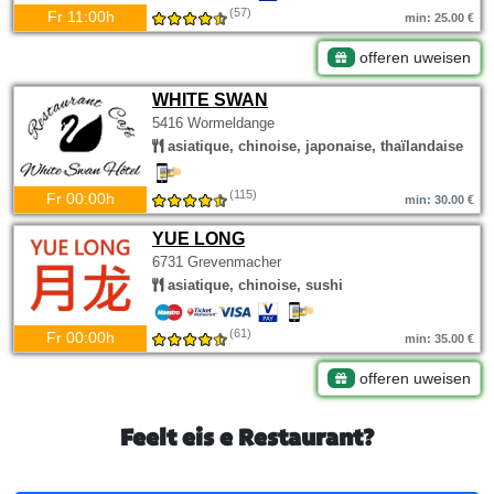
(57)
Fr 11:00h
min: 25.00 €
offeren uweisen
WHITE SWAN
5416 Wormeldange
asiatique, chinoise, japonaise, thaïlandaise
(115)
Fr 00:00h
min: 30.00 €
YUE LONG
6731 Grevenmacher
asiatique, chinoise, sushi
(61)
Fr 00:00h
min: 35.00 €
offeren uweisen
Feelt eis e Restaurant?