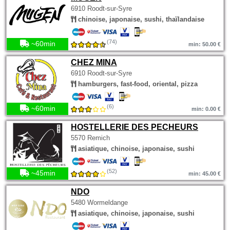
6910 Roodt-sur-Syre
chinoise, japonaise, sushi, thaïlandaise
(74)
~60min
min: 50.00 €
CHEZ MINA
6910 Roodt-sur-Syre
hamburgers, fast-food, oriental, pizza
(6)
~60min
min: 0.00 €
HOSTELLERIE DES PECHEURS
5570 Remich
asiatique, chinoise, japonaise, sushi
(52)
~45min
min: 45.00 €
NDO
5480 Wormeldange
asiatique, chinoise, japonaise, sushi