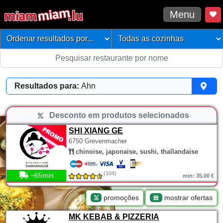
Menu
Resultados para:
Ahn
Desconto em produtos selecionados
SHI XIANG GE
6750 Grevenmacher
chinoise, japonaise, sushi, thaïlandaise
(104)
~65min
min: 35.00 €
promoções
mostrar ofertas
MK KEBAB & PIZZERIA