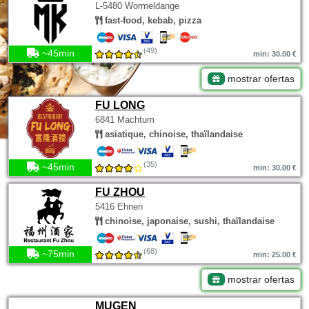
L-5480 Wormeldange
fast-food, kebab, pizza
(49)
~45min
min: 30.00 €
mostrar ofertas
FU LONG
6841 Machtum
asiatique, chinoise, thaïlandaise
(35)
~45min
min: 30.00 €
FU ZHOU
5416 Ehnen
chinoise, japonaise, sushi, thaïlandaise
(68)
~75min
min: 25.00 €
mostrar ofertas
MUGEN