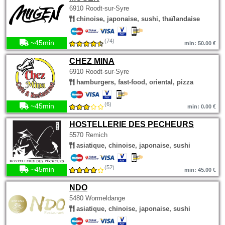
6910 Roodt-sur-Syre
chinoise, japonaise, sushi, thaïlandaise
(74)
~45min
min: 50.00 €
CHEZ MINA
6910 Roodt-sur-Syre
hamburgers, fast-food, oriental, pizza
(6)
~45min
min: 0.00 €
HOSTELLERIE DES PECHEURS
5570 Remich
asiatique, chinoise, japonaise, sushi
(52)
~45min
min: 45.00 €
NDO
5480 Wormeldange
asiatique, chinoise, japonaise, sushi