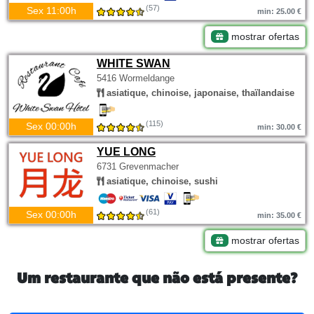
(57)
Sex 11:00h
min: 25.00 €
mostrar ofertas
WHITE SWAN
5416 Wormeldange
asiatique, chinoise, japonaise, thaïlandaise
(115)
Sex 00:00h
min: 30.00 €
YUE LONG
6731 Grevenmacher
asiatique, chinoise, sushi
(61)
Sex 00:00h
min: 35.00 €
mostrar ofertas
Um restaurante que não está presente?