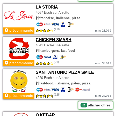
LA STORIA
4067 Esch-sur-Alzette
francaise, italienne, pizza
(216)
précommande
min: 25.00 €
CHICKEN SMASH
4041 Esch-sur-Alzette
hamburgers, fast-food
(21)
précommande
min: 35.00 €
SANT ANTONIO PIZZA SMILE
4220 Esch-sur-Alzette
fast-food, italienne, pâtes, pizza
(128)
précommande
min: 25.00 €
afficher offres
O KEBAP