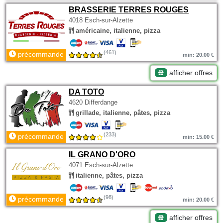
BRASSERIE TERRES ROUGES
4018 Esch-sur-Alzette
américaine, italienne, pizza
(461)
précommande
min: 20.00 €
afficher offres
DA TOTO
4620 Differdange
grillade, italienne, pâtes, pizza
(233)
précommande
min: 15.00 €
IL GRANO D'ORO
4071 Esch-sur-Alzette
italienne, pâtes, pizza
(98)
précommande
min: 20.00 €
afficher offres