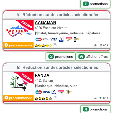
promotions
Réduction sur des articles sélectionnés
AAGAMAN
4026 Esch-sur-Alzette
halal, himalayenne, indienne, népalaise
(92)
précommande
min: 25.00 €
promotions
afficher offres
Réduction sur des articles sélectionnés
PANDA
4411 Sanem
asiatique, chinoise, sushi
(28)
précommande
min: 35.00 €
promotions