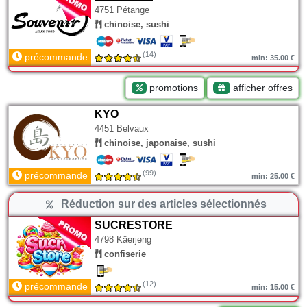
4751 Pétange
chinoise, sushi
(14)
précommande
min: 35.00 €
promotions
afficher offres
KYO
4451 Belvaux
chinoise, japonaise, sushi
(99)
précommande
min: 25.00 €
Réduction sur des articles sélectionnés
SUCRESTORE
4798 Käerjeng
confiserie
(12)
précommande
min: 15.00 €