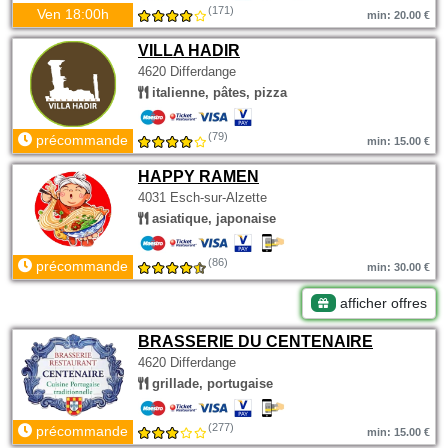
(171)
Ven 18:00h
min: 20.00 €
VILLA HADIR
4620 Differdange
italienne, pâtes, pizza
(79)
précommande
min: 15.00 €
HAPPY RAMEN
4031 Esch-sur-Alzette
asiatique, japonaise
(86)
précommande
min: 30.00 €
afficher offres
BRASSERIE DU CENTENAIRE
4620 Differdange
grillade, portugaise
(277)
précommande
min: 15.00 €