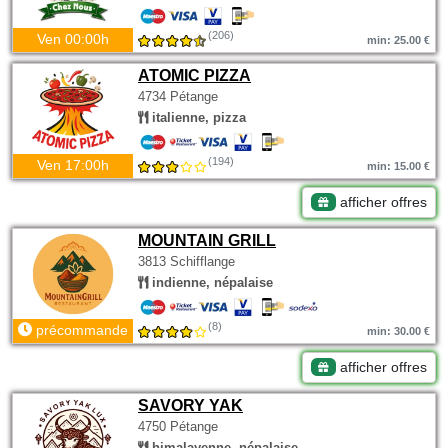
(206)
Ven 00:00h
min: 25.00 €
ATOMIC PIZZA
4734 Pétange
italienne, pizza
(194)
Ven 17:00h
min: 15.00 €
afficher offres
MOUNTAIN GRILL
3813 Schifflange
indienne, népalaise
(8)
précommande
min: 30.00 €
afficher offres
SAVORY YAK
4750 Pétange
himalayenne, népalaise