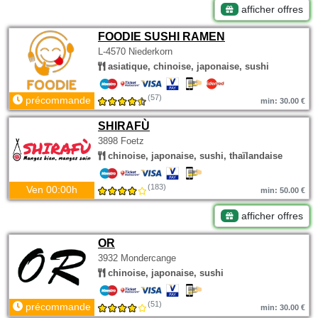
afficher offres
FOODIE SUSHI RAMEN
L-4570 Niederkorn
asiatique, chinoise, japonaise, sushi
(57)
précommande
min: 30.00 €
SHIRAFÙ
3898 Foetz
chinoise, japonaise, sushi, thaïlandaise
(183)
Ven 00:00h
min: 50.00 €
afficher offres
OR
3932 Mondercange
chinoise, japonaise, sushi
(51)
précommande
min: 30.00 €