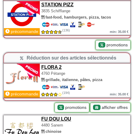
STATION PIZZ
3835 Schifflange
fast-food, hamburgers, pizza, tacos
(136)
précommande
min: 35.00 €
promotions
Réduction sur des articles sélectionnés
FLORA 2
4760 Pétange
grillade, italienne, pâtes, pizza
(194)
précommande
min: 35.00 €
promotions
afficher offres
FU DOU LOU
4480 Sanem
chinoise