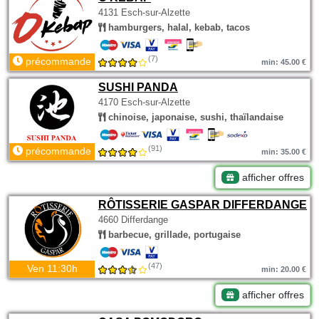
4131 Esch-sur-Alzette
hamburgers, halal, kebab, tacos
(7)
précommande
min: 45.00 €
SUSHI PANDA
4170 Esch-sur-Alzette
chinoise, japonaise, sushi, thaïlandaise
(91)
précommande
min: 35.00 €
afficher offres
RÔTISSERIE GASPAR DIFFERDANGE
4660 Differdange
barbecue, grillade, portugaise
(47)
Ven 11:30h
min: 20.00 €
afficher offres