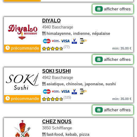
afficher offres
DIYALO
4940 Bascharage
himalayenne, indienne, népalaise
(77)
précommande
min: 35.00 €
afficher offres
SOKI SUSHI
4942 Bascharage
asiatique, chinoise, japonaise, sushi
(115)
précommande
min: 35.00 €
afficher offres
CHEZ NOUS
3850 Schifflange
fast-food, kebab, pizza