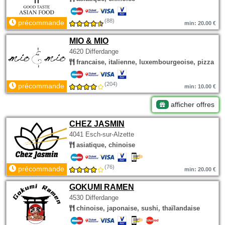
(88)
précommande
min: 20.00 €
MIO & MIO
4620 Differdange
francaise, italienne, luxembourgeoise, pizza
(204)
précommande
min: 10.00 €
afficher offres
CHEZ JASMIN
4041 Esch-sur-Alzette
asiatique, chinoise
(76)
précommande
min: 20.00 €
GOKUMI RAMEN
4530 Differdange
chinoise, japonaise, sushi, thaïlandaise