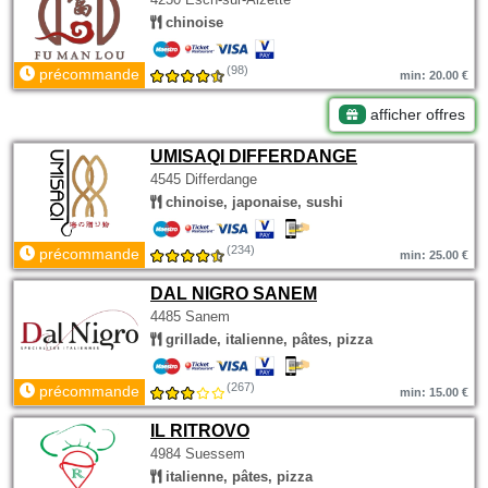
chinoise
(98)
précommande
min: 20.00 €
afficher offres
UMISAQI DIFFERDANGE
4545 Differdange
chinoise, japonaise, sushi
(234)
précommande
min: 25.00 €
DAL NIGRO SANEM
4485 Sanem
grillade, italienne, pâtes, pizza
(267)
précommande
min: 15.00 €
IL RITROVO
4984 Suessem
italienne, pâtes, pizza