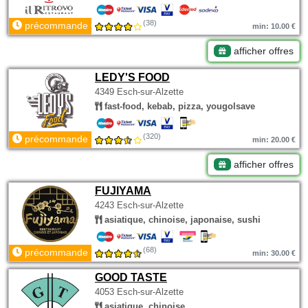
(38)
précommande
min: 10.00 €
afficher offres
LEDY'S FOOD
4349 Esch-sur-Alzette
fast-food, kebab, pizza, yougolsave
(320)
précommande
min: 20.00 €
afficher offres
FUJIYAMA
4243 Esch-sur-Alzette
asiatique, chinoise, japonaise, sushi
(68)
précommande
min: 30.00 €
GOOD TASTE
4053 Esch-sur-Alzette
asiatique, chinoise