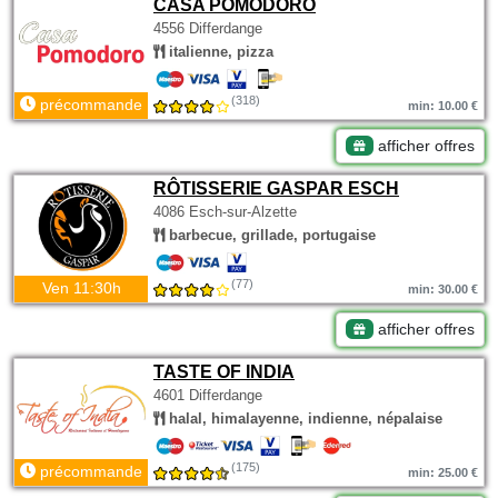
CASA POMODORO
4556 Differdange
italienne, pizza
(318)
précommande
min: 10.00 €
afficher offres
RÔTISSERIE GASPAR ESCH
4086 Esch-sur-Alzette
barbecue, grillade, portugaise
(77)
Ven 11:30h
min: 30.00 €
afficher offres
TASTE OF INDIA
4601 Differdange
halal, himalayenne, indienne, népalaise
(175)
précommande
min: 25.00 €