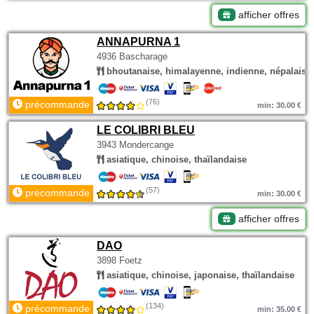
afficher offres
ANNAPURNA 1
4936 Bascharage
bhoutanaise, himalayenne, indienne, népalaise
(76)
précommande
min: 30.00 €
LE COLIBRI BLEU
3943 Mondercange
asiatique, chinoise, thaïlandaise
(57)
précommande
min: 30.00 €
afficher offres
DAO
3898 Foetz
asiatique, chinoise, japonaise, thaïlandaise
(134)
précommande
min: 35.00 €