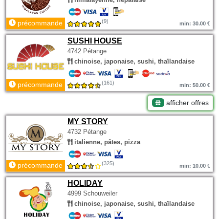
(9)
précommande
min: 30.00 €
SUSHI HOUSE
4742 Pétange
chinoise, japonaise, sushi, thaïlandaise
(161)
précommande
min: 50.00 €
afficher offres
MY STORY
4732 Pétange
italienne, pâtes, pizza
(325)
précommande
min: 10.00 €
HOLIDAY
4999 Schouweiler
chinoise, japonaise, sushi, thaïlandaise