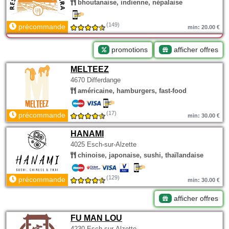
bhoutanaise, indienne, népalaise
(149)
précommande
min: 20.00 €
promotions
afficher offres
MELTEEZ
4670 Differdange
américaine, hamburgers, fast-food
(17)
précommande
min: 30.00 €
HANAMI
4025 Esch-sur-Alzette
chinoise, japonaise, sushi, thaïlandaise
(129)
précommande
min: 30.00 €
afficher offres
FU MAN LOU
4230 Esch-sur-Alzette