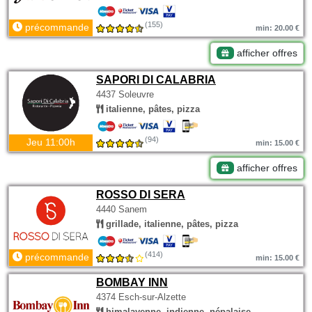
(155)
précommande
min: 20.00 €
afficher offres
SAPORI DI CALABRIA
4437 Soleuvre
italienne, pâtes, pizza
(94)
Jeu 11:00h
min: 15.00 €
afficher offres
ROSSO DI SERA
4440 Sanem
grillade, italienne, pâtes, pizza
(414)
précommande
min: 15.00 €
BOMBAY INN
4374 Esch-sur-Alzette
himalayenne, indienne, népalaise