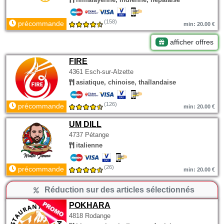
(158)
précommande
min: 20.00 €
afficher offres
FIRE
4361 Esch-sur-Alzette
asiatique, chinoise, thaïlandaise
(126)
précommande
min: 20.00 €
UM DILL
4737 Pétange
italienne
(26)
précommande
min: 20.00 €
Réduction sur des articles sélectionnés
POKHARA
4818 Rodange