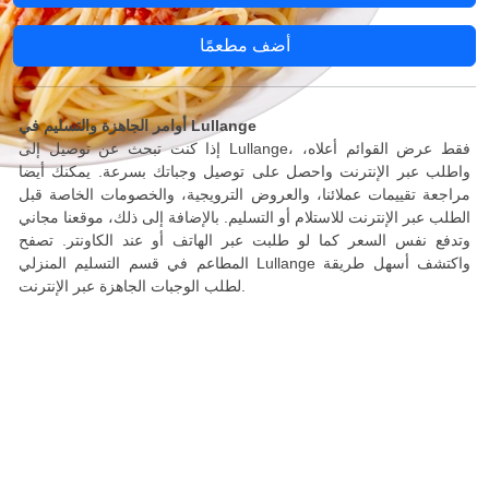
أضف مطعمًا
أوامر الجاهزة والتسليم في Lullange
إذا كنت تبحث عن توصيل إلى Lullange، فقط عرض القوائم أعلاه،
واطلب عبر الإنترنت واحصل على توصيل وجباتك بسرعة. يمكنك أيضا
مراجعة تقييمات عملائنا، والعروض الترويجية، والخصومات الخاصة قبل
الطلب عبر الإنترنت للاستلام أو التسليم. بالإضافة إلى ذلك، موقعنا مجاني
وتدفع نفس السعر كما لو طلبت عبر الهاتف أو عند الكاونتر. تصفح
المطاعم في قسم التسليم المنزلي Lullange واكتشف أسهل طريقة
لطلب الوجبات الجاهزة عبر الإنترنت.