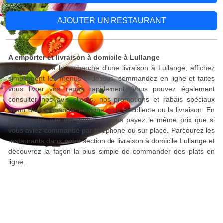
AJOUTER UN RESTAURANT
A emporter et livraison à domicile à Lullange
Si vous êtes à la recherche d'une livraison à Lullange, affichez
simplement les menus ci-dessus, commandez en ligne et faites
vous livrer vos repas rapidement. Vous pouvez également
consulter nos avis clients, nos promotions et rabais spéciaux
avant de commander en ligne pour la collecte ou la livraison. En
outre, notre site est gratuit et vous payez le même prix que si
vous aviez commandé par téléphone ou sur place. Parcourez les
restaurants dans notre section de livraison à domicile Lullange et
découvrez la façon la plus simple de commander des plats en
ligne.