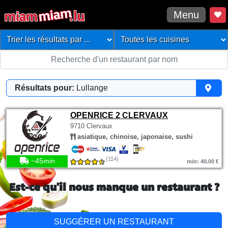
Menu
Résultats pour:
Lullange
OPENRICE 2 CLERVAUX
9710 Clervaux
asiatique, chinoise, japonaise, sushi
(114)
~45min
min: 40.00 €
Est-ce qu'il nous manque un restaurant ?
SUGGÉRER UN RESTAURANT