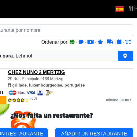
P
Ordenar por:
·
·
·
·
·
·
 para:
Lehrhof
CHEZ NUNO 2 MERTZIG
29 Rue Principale
9168 Mertzig
grillade, luxembourgeoise, portugaise
(60)
mínimo: 20.00 €
¿Nos falta un restaurante?
UN RESTAURANTE
AÑADIR UN RESTAURANTE