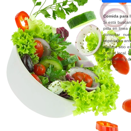
Comida para l
Si está busca
pida en línea
consultar nue
especiales ant
nuestro sitio 
o en el local.
a Domicilio y d