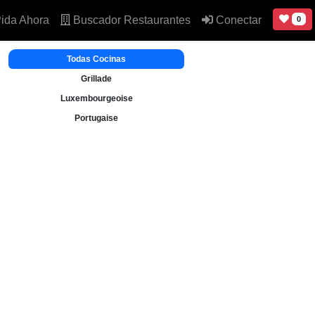
ida Ahora
Buscador Restaurantes
Conectar
0
Todas Cocinas
Grillade
Luxembourgeoise
Portugaise