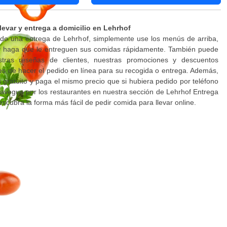
levar y entrega a domicilio en Lehrhof
ndo una entrega de Lehrhof, simplemente use los menús de arriba,
 y haga que le entreguen sus comidas rápidamente. También puede
stras reseñas de clientes, nuestras promociones y descuentos
es de hacer el pedido en línea para su recogida o entrega. Además,
es gratuito y paga el mismo precio que si hubiera pedido por teléfono
 Navegue por los restaurantes en nuestra sección de Lehrhof Entrega
escubra la forma más fácil de pedir comida para llevar online.