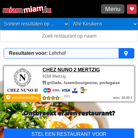
Menu
Resultaten voor:
Lehrhof
CHEZ NUNO 2 MERTZIG
9168 Mertzig
grillade, luxembourgeoise, portugaise
(60)
voorbestelling
min: 20.00 €
Ontbreekt er een restaurant?
STEL EEN RESTAURANT VOOR