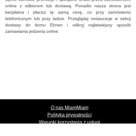
online z odbiorem lub dostawą. Ponadto nasza strona jest
bezpłatna i płacisz tę samą cenę, co przy zamówieniu
telefonicznym lub przy ladzie. Przeglądaj restauracje w sekcji
dostawy do domu Ehnen i odkryj najłatwiejszy sposób
zamawiania jedzenia online.
·
O nas MiamMiam
·
Polityka prywatności
·
Warunki korzystania z usługi
·
Oferty pracy MiamMiam