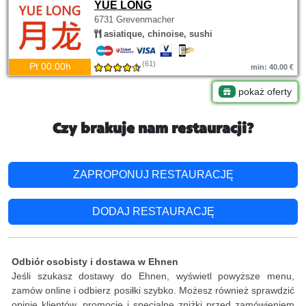
YUE LONG
6731 Grevenmacher
asiatique, chinoise, sushi
(61)
Pt 00:00h
min: 40.00 €
pokaż oferty
Czy brakuje nam restauracji?
ZAPROPONUJ RESTAURACJĘ
DODAJ RESTAURACJĘ
Odbiór osobisty i dostawa w Ehnen
Jeśli szukasz dostawy do Ehnen, wyświetl powyższe menu,
zamów online i odbierz posiłki szybko. Możesz również sprawdzić
opinie klientów, promocje i specjalne zniżki przed zamówieniem