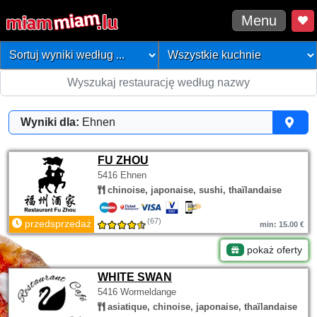
Menu
Wyniki dla:
Ehnen
FU ZHOU
5416 Ehnen
chinoise, japonaise, sushi, thaïlandaise
(67)
przedsprzedaż
min: 15.00 €
pokaż oferty
WHITE SWAN
5416 Wormeldange
asiatique, chinoise, japonaise, thaïlandaise