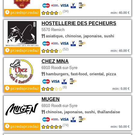
(34)
przedsprzedaż
min: 40.00 €
HOSTELLERIE DES PECHEURS
5570 Remich
asiatique, chinoise, japonaise, sushi
(52)
przedsprzedaż
min: 40.00 €
CHEZ MINA
6910 Roodt-sur-Syre
hamburgers, fast-food, oriental, pizza
(6)
przedsprzedaż
min: 0.00 €
MUGEN
6910 Roodt-sur-Syre
chinoise, japonaise, sushi, thaïlandaise
(74)
przedsprzedaż
min: 50.00 €