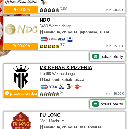
(115)
Pt 00:00h
min: 20.00 €
NDO
5480 Wormeldange
asiatique, chinoise, japonaise, sushi
(57)
Pt 00:00h
min: 25.00 €
pokaż oferty
MK KEBAB & PIZZERIA
L-5480 Wormeldange
fast-food, kebab, pizza
(49)
przedsprzedaż
min: 30.00 €
pokaż oferty
FU LONG
6841 Machtum
asiatique, chinoise, thaïlandaise