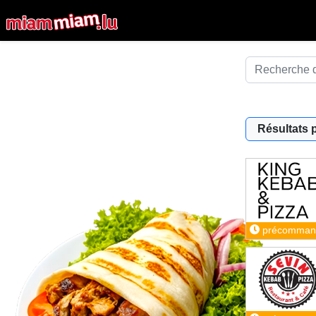
Résultats 
précomman