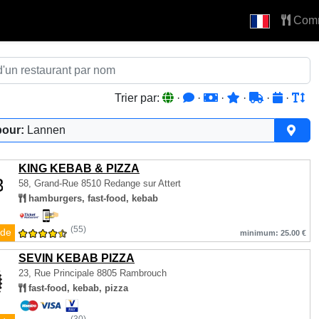
Com
Trier par:
·
·
·
·
·
·
pour:
Lannen
KING KEBAB & PIZZA
58, Grand-Rue
8510 Redange sur Attert
hamburgers, fast-food, kebab
(55)
de
minimum: 25.00 €
SEVIN KEBAB PIZZA
23, Rue Principale
8805 Rambrouch
fast-food, kebab, pizza