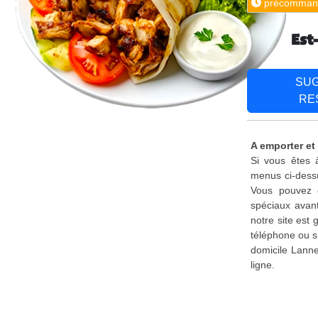
précomman
Est
SU
RE
A emporter et
Si vous êtes 
menus ci-dessu
Vous pouvez é
spéciaux avant
notre site est
téléphone ou s
domicile Lanne
ligne.