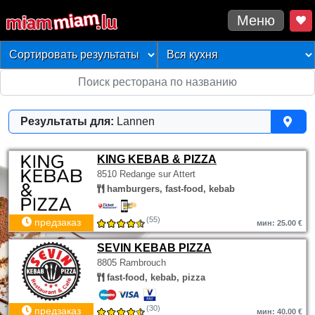
Меню
Результаты для:
Lannen
KING KEBAB & PIZZA
8510 Redange sur Attert
hamburgers, fast-food, kebab
(55)
предзаказ
мин: 25.00 €
SEVIN KEBAB PIZZA
8805 Rambrouch
fast-food, kebab, pizza
(30)
предзаказ
мин: 40.00 €