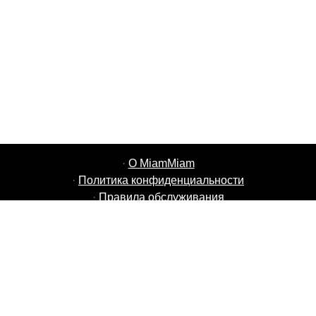
·
О MiamMiam
·
Политика конфиденциальности
·
Правила обслуживания
·
Вакансии MiamMiam
·
Добавить свой ресторан
·
Пригласить друзей
·
Список стран
·
Courier Portal