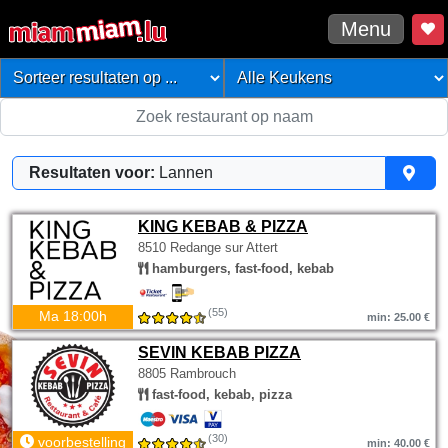
Menu
Resultaten voor:
Lannen
KING KEBAB & PIZZA
8510 Redange sur Attert
hamburgers, fast-food, kebab
(55)
Ma 18:00h
min: 25.00 €
SEVIN KEBAB PIZZA
8805 Rambrouch
fast-food, kebab, pizza
(30)
voorbestelling
min: 40.00 €