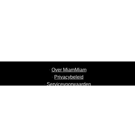
·
Over MiamMiam
·
Privacybeleid
·
Servicevoorwaarden
·
MiamMiam Vacatures
·
Voeg uw restaurant toe
·
Aanbeveling Vrienden
·
Lijst van alle steden
·
Courier Portal