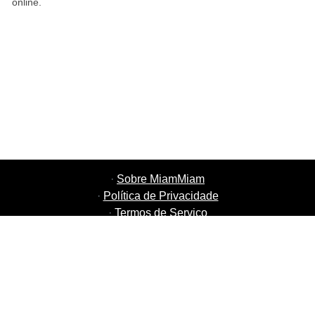
online.
·
Sobre MiamMiam
·
Política de Privacidade
·
Termos de Serviço
·
MiamMiam Empregos
·
Adicione o seu Restaurante
·
Indique Amigos
·
Lista de todas as Cidades
·
Chat Ajuda