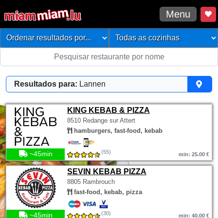
Menu
Resultados para:
Lannen
KING KEBAB & PIZZA
8510 Redange sur Attert
hamburgers, fast-food, kebab
(55)
~45min
min: 25.00 €
SEVIN KEBAB PIZZA
8805 Rambrouch
fast-food, kebab, pizza
(30)
~45min
min: 40.00 €