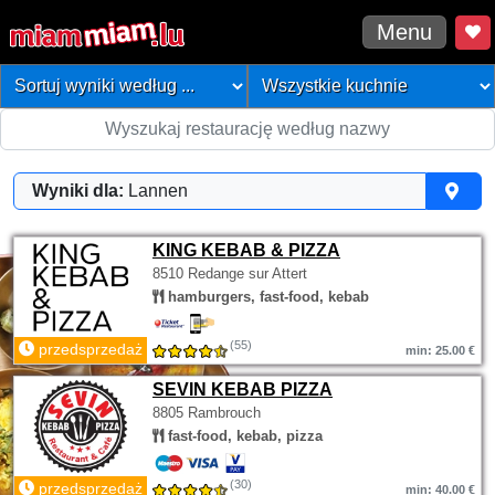
Menu
Wyniki dla:
Lannen
KING KEBAB & PIZZA
8510 Redange sur Attert
hamburgers, fast-food, kebab
(55)
przedsprzedaż
min: 25.00 €
SEVIN KEBAB PIZZA
8805 Rambrouch
fast-food, kebab, pizza
(30)
przedsprzedaż
min: 40.00 €