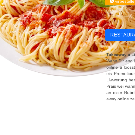
virbestelle
RESTAUR
Takeaway a L
Wann Dir eng L
online a looss
eis Promotioun
Liwwerung best
Präis wéi wann
an eiser Rubr
away online ze