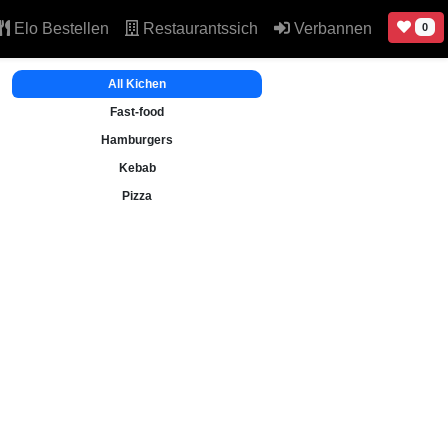
Elo Bestellen
Restaurantssich
Verbannen
0
All Kichen
Fast-food
Hamburgers
Kebab
Pizza