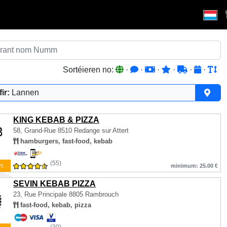
Sortéieren no:
·
·
·
·
·
·
ir:
Lannen
KING KEBAB & PIZZA
58, Grand-Rue
8510 Redange sur Attert
hamburgers, fast-food, kebab
(55)
n
minimum: 25.00 €
SEVIN KEBAB PIZZA
23, Rue Principale
8805 Rambrouch
fast-food, kebab, pizza