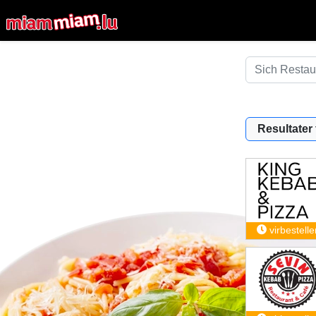
Resultater f
virbestelle