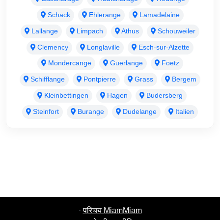
Schack
Ehlerange
Lamadelaine
Lallange
Limpach
Athus
Schouweiler
Clemency
Longlaville
Esch-sur-Alzette
Mondercange
Guerlange
Foetz
Schifflange
Pontpierre
Grass
Bergem
Kleinbettingen
Hagen
Budersberg
Steinfort
Burange
Dudelange
Italien
·
परिचय MiamMiam