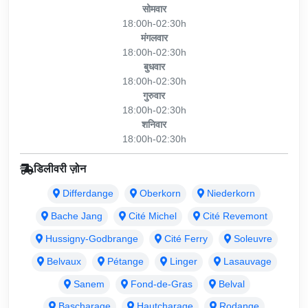
सोमवार
18:00h-02:30h
मंगलवार
18:00h-02:30h
बुधवार
18:00h-02:30h
गुरुवार
18:00h-02:30h
शनिवार
18:00h-02:30h
डिलीवरी ज़ोन
Differdange
Oberkorn
Niederkorn
Bache Jang
Cité Michel
Cité Revemont
Hussigny-Godbrange
Cité Ferry
Soleuvre
Belvaux
Pétange
Linger
Lasauvage
Sanem
Fond-de-Gras
Belval
Bascharage
Hautcharage
Rodange