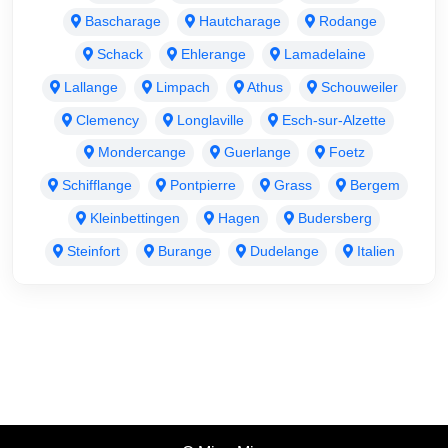
Bascharage
Hautcharage
Rodange
Schack
Ehlerange
Lamadelaine
Lallange
Limpach
Athus
Schouweiler
Clemency
Longlaville
Esch-sur-Alzette
Mondercange
Guerlange
Foetz
Schifflange
Pontpierre
Grass
Bergem
Kleinbettingen
Hagen
Budersberg
Steinfort
Burange
Dudelange
Italien