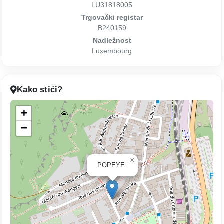
LU31818005
Trgovački registar
B240159
Nadležnost
Luxembourg
Kako stići?
+
−
×
POPEYE