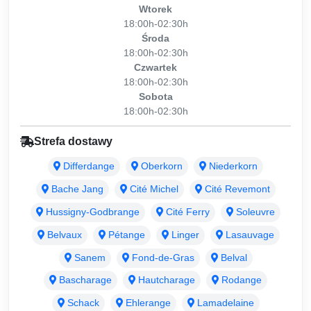
Wtorek
18:00h-02:30h
Środa
18:00h-02:30h
Czwartek
18:00h-02:30h
Sobota
18:00h-02:30h
Strefa dostawy
Differdange
Oberkorn
Niederkorn
Bache Jang
Cité Michel
Cité Revemont
Hussigny-Godbrange
Cité Ferry
Soleuvre
Belvaux
Pétange
Linger
Lasauvage
Sanem
Fond-de-Gras
Belval
Bascharage
Hautcharage
Rodange
Schack
Ehlerange
Lamadelaine