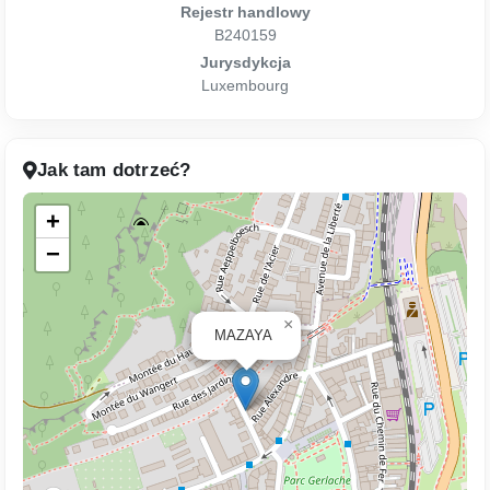
Rejestr handlowy
B240159
Jurysdykcja
Luxembourg
Jak tam dotrzeć?
+
−
×
MAZAYA