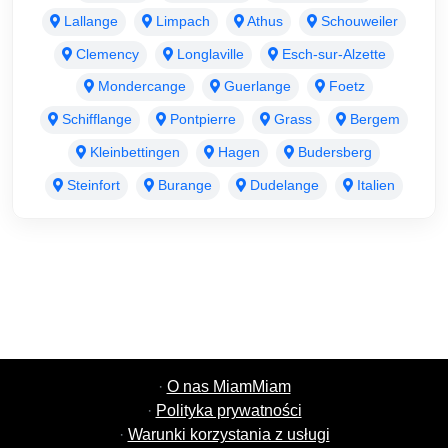
Lallange
Limpach
Athus
Schouweiler
Clemency
Longlaville
Esch-sur-Alzette
Mondercange
Guerlange
Foetz
Schifflange
Pontpierre
Grass
Bergem
Kleinbettingen
Hagen
Budersberg
Steinfort
Burange
Dudelange
Italien
·
O nas MiamMiam
·
Polityka prywatności
·
Warunki korzystania z usługi