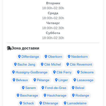
Вторник
18:00h-02:30h
Среда
18:00h-02:30h
Четверг
18:00h-02:30h
Суббота
18:00h-02:30h
Зона доставки
Differdange
Oberkorn
Niederkorn
Bache Jang
Cité Michel
Cité Revemont
Hussigny-Godbrange
Cité Ferry
Soleuvre
Belvaux
Pétange
Linger
Lasauvage
Sanem
Fond-de-Gras
Belval
Bascharage
Hautcharage
Rodange
Schack
Ehlerange
Lamadelaine