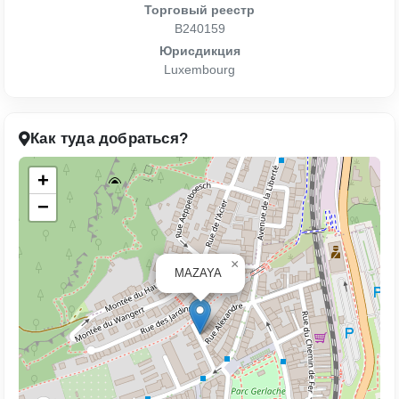
Торговый реестр
B240159
Юрисдикция
Luxembourg
Как туда добраться?
+
−
×
MAZAYA