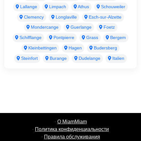
Lallange
Limpach
Athus
Schouweiler
Clemency
Longlaville
Esch-sur-Alzette
Mondercange
Guerlange
Foetz
Schifflange
Pontpierre
Grass
Bergem
Kleinbettingen
Hagen
Budersberg
Steinfort
Burange
Dudelange
Italien
·
О MiamMiam
·
Политика конфиденциальности
·
Правила обслуживания