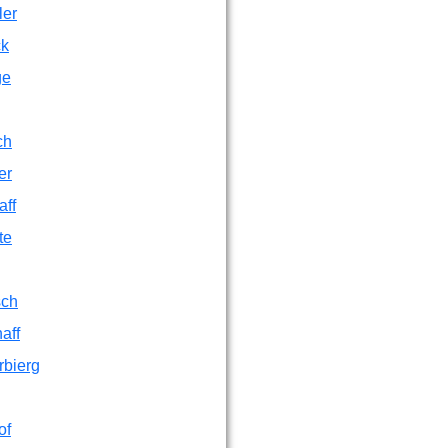
ler
ck
ge
ch
er
aff
te
sch
aff
rbierg
of