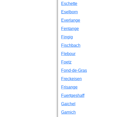
Eschette
Eselborn
Everlange
Fentange
Fingig
Fischbach
Flebour
Foetz
Fond-de-Gras
Freckeisen
Frisange
Fuertgeshaff
Gaichel
Garnich