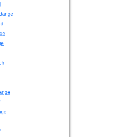
l
dange
id
ge
ge
ch
ange
f
nge
f