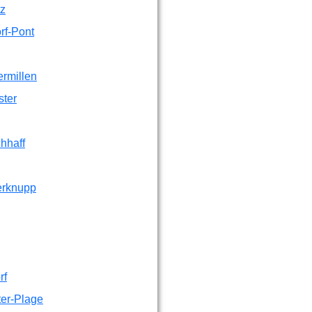
tz
rf-Pont
rmillen
ster
hhaff
erknupp
rf
er-Plage