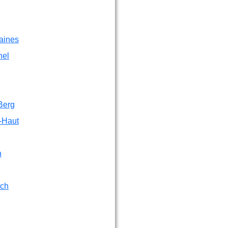
aines
hel
Berg
-Haut
n
ch