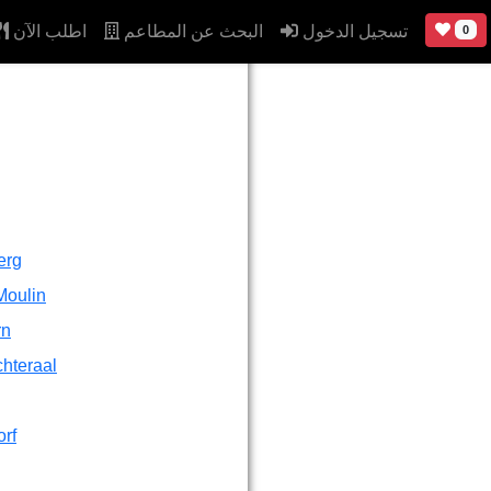
اطلب الآن
البحث عن المطاعم
تسجيل الدخول
0
erg
Moulin
rn
hteraal
rf