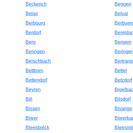
Beckerich
Beggen
Belair
Belval
Berbourg
Berbuerg
Berdorf
Berelda
Berg
Bergem
Beringen
Beringer
Berschbach
Bertran
Bettborn
Bettel
Bettendorf
Betzdorf
Beyren
Bigelba
Bill
Bilsdorf
Bissen
Bivange
Biwer
Biwerba
Bleesbréck
Bleesmil