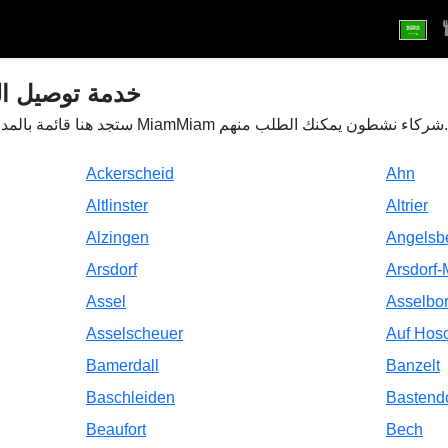
في لوكسمبورغ
ستجد هنا قائمة بالمدن في لوكسمبورغ حيث يوجد لدى MiamMiam شركاء نشطون يمكنك الطلب منهم.
Ackerscheid
Ahn
Altlinster
Altrier
Alzingen
Angelsb
Arsdorf
Arsdorf-
Assel
Asselbo
Asselscheuer
Auf Hosc
Bamerdall
Banzelt
Baschleiden
Bastendo
Beaufort
Bech