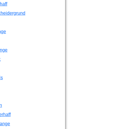
haff
cheidergrund
nge
nge
k
ls
n
rhaff
ange