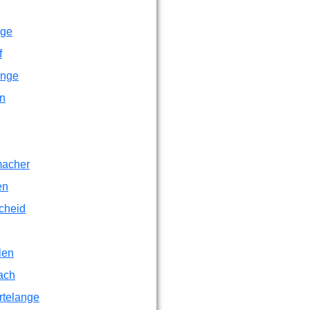
nge
f
ange
en
acher
en
cheid
len
ach
rtelange