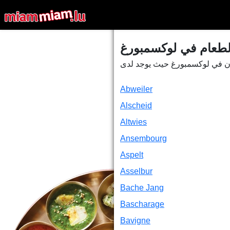
خدمة توصيل الطعام 
Abweiler
Alscheid
Altwies
Ansembourg
Aspelt
Asselbur
Bache Jang
Bascharage
Bavigne