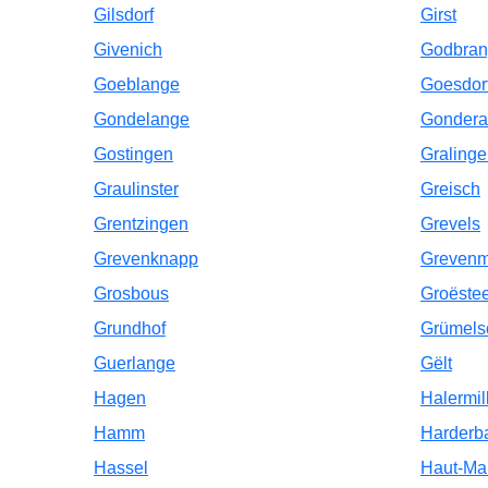
Gilsdorf
Girst
Givenich
Godbra
Goeblange
Goesdor
Gondelange
Gonder
Gostingen
Graling
Graulinster
Greisch
Grentzingen
Grevels
Grevenknapp
Grevenm
Grosbous
Groëste
Grundhof
Grümels
Guerlange
Gëlt
Hagen
Halermil
Hamm
Harderb
Hassel
Haut-Ma