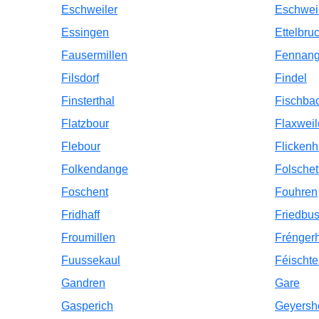
Eschweiler
Eschwei
Essingen
Ettelbru
Fausermillen
Fennan
Filsdorf
Findel
Finsterthal
Fischba
Flatzbour
Flaxweil
Flebour
Flickenh
Folkendange
Folschet
Foschent
Fouhren
Fridhaff
Friedbu
Froumillen
Fréngerh
Fuussekaul
Féischte
Gandren
Gare
Gasperich
Geyersh