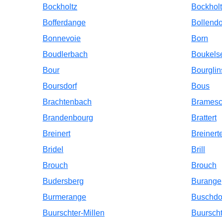
Bockholtz
Bockhol
Bofferdange
Bollendo
Bonnevoie
Born
Boudlerbach
Boukelse
Bour
Bourglin
Boursdorf
Bous
Brachtenbach
Bramesc
Brandenbourg
Brattert
Breinert
Breinert
Bridel
Brill
Brouch
Brouch
Budersberg
Burange
Burmerange
Buschdo
Buurschter-Millen
Buurscht