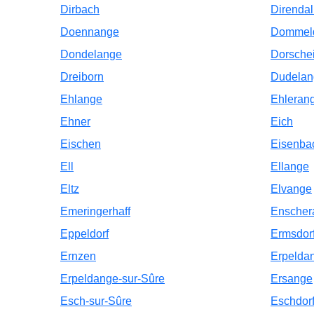
Dirbach
Direndal
Doennange
Dommel
Dondelange
Dorsche
Dreiborn
Dudelan
Ehlange
Ehleran
Ehner
Eich
Eischen
Eisenba
Ell
Ellange
Eltz
Elvange
Emeringerhaff
Enscher
Eppeldorf
Ermsdor
Ernzen
Erpelda
Erpeldange-sur-Sûre
Ersange
Esch-sur-Sûre
Eschdor