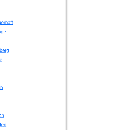
erhaff
nge
berg
ge
ch
ch
len