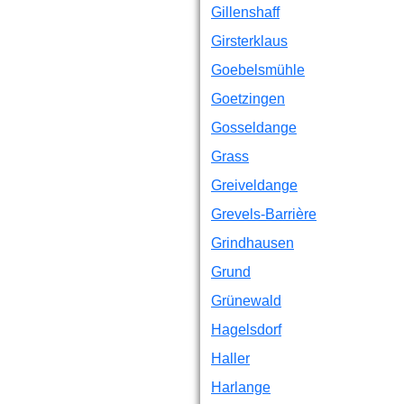
Gillenshaff
Girsterklaus
Goebelsmühle
Goetzingen
Gosseldange
Grass
Greiveldange
Grevels-Barrière
Grindhausen
Grund
Grünewald
Hagelsdorf
Haller
Harlange