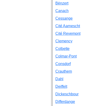
Bënzert
Canach
Cessange
Cité Aarnescht
Cité Revemont
Clemency
Colbette
Colmar-Pont
Consdorf
Crauthem
Dahl
Deiffelt
Dickeschbour
Differdange